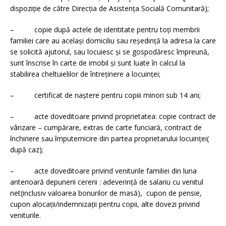
dispoziţie de către Direcţia de Asistenţa Socială Comunitară);
– copie după actele de identitate pentru toţi membrii
familiei care au acelaşi domiciliu sau reşedinţă la adresa la care
se solicită ajutorul, sau locuiesc şi se gospodăresc împreună,
sunt înscrise în carte de imobil şi sunt luate în calcul la
stabilirea cheltuielilor de întreţinere a locuinţei;
– certificat de naştere pentru copiii minori sub 14 ani;
– acte doveditoare privind proprietatea: copie contract de
vânzare – cumpărare, extras de carte funciară, contract de
închiriere sau împuternicire din partea proprietarului locuinţei(
după caz);
– acte doveditoare privind veniturile familiei din luna
anterioară depunerii cererii : adeverinţă de salariu cu venitul
net(inclusiv valoarea bonurilor de masă), cupon de pensie,
cupon alocaţii/indemnizaţii pentru copii, alte dovezi privind
veniturile.