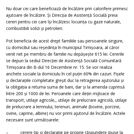
Nu doar cei care beneficiază de încălzire prin calorifere primesc
ajutoare de încălzire. Şi Direcţia de Asistenţă Socială preia
cereri pentru cei care îşi încălzesc locuinţa cu gaze naturale,
combustibili solizi şi petrolieri.
Pot beneficia de acest drept familiile sau persoanele singure,
cu domiciliul sau reşedinţa în municipiul Timişoara, al căror
venit net pe membru de familie nu depăşeşte 615 lei. Cererile
se depun la sediul Direcţiei de Asistenţă Socială Comunitară
Timişoara din B-dul 16 Decembrie nr. 15. Se vor realiza
anchete sociale la domiciulu în cel puţin 60% din cazuri. Fişele
şi declaraţiile completate greşit duc la retragerea ajutorului şi
la obligaţia a returna suma de bani, dar şi la amenda cuprinsă
între 200 şi 1000 de lei. Peroanele care deţin mijloace de
transport, utilaje agricole,, utilaje de prelucrare agricolă, utilaje
de prelucrare a lemnului, terenuri, animale (bovine, porcine,
ovine, caprine, albine) nu vor primi ajutorul de încălzire. Actele
necesare sunt următoarele:
– cerere tip şi declaraţie pe proprie răspundere (puse la