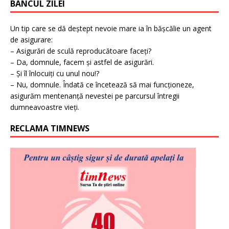
BANCUL ZILEI
Un tip care se dă deștept nevoie mare ia în bășcălie un agent
de asigurare:
– Asigurări de sculă reproducătoare faceți?
– Da, domnule, facem și astfel de asigurări.
– Și îl înlocuiți cu unul nou!?
– Nu, domnule. Îndată ce încetează să mai funcționeze,
asigurăm mentenanță nevestei pe parcursul întregii
dumneavoastre vieți.
RECLAMA TIMNEWS