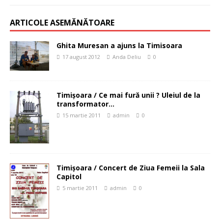
ARTICOLE ASEMĂNĂTOARE
Ghita Muresan a ajuns la Timisoara
17 august 2012
Anda Deliu
0
Timişoara / Ce mai fură unii ? Uleiul de la
transformator…
15 martie 2011
admin
0
Timişoara / Concert de Ziua Femeii la Sala
Capitol
5 martie 2011
admin
0