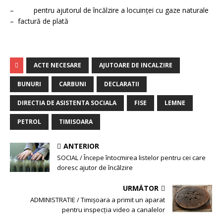
– pentru ajutorul de încălzire a locuinţei cu gaze naturale
– factură de plată
ACTE NECESARE
AJUTOARE DE INCALZIRE
BUNURI
CARBUNI
DECLARATII
DIRECTIA DE ASISTENTA SOCIALA
FISE
LEMNE
PETROL
TIMISOARA
ANTERIOR
SOCIAL / Începe întocmirea listelor pentru cei care
doresc ajutor de încălzire
URMĂTOR
ADMINISTRATIE / Timişoara a primit un aparat
pentru inspecţia video a canalelor