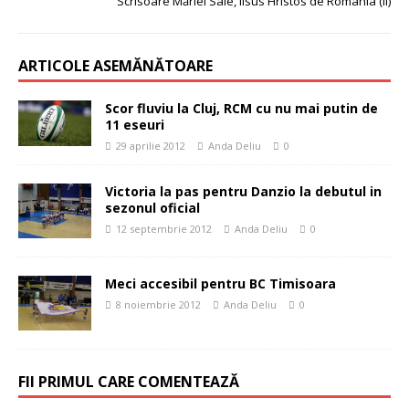
Scrisoare Măriei Sale, Iisus Hristos de România (II)
ARTICOLE ASEMĂNĂTOARE
Scor fluviu la Cluj, RCM cu nu mai putin de
11 eseuri
29 aprilie 2012
Anda Deliu
0
Victoria la pas pentru Danzio la debutul in
sezonul oficial
12 septembrie 2012
Anda Deliu
0
Meci accesibil pentru BC Timisoara
8 noiembrie 2012
Anda Deliu
0
FII PRIMUL CARE COMENTEAZĂ