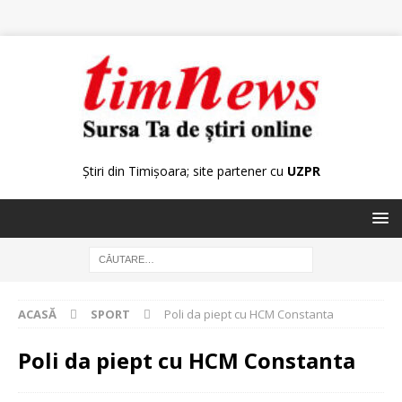
Știri din Timișoara; site partener cu
UZPR
ACASĂ
SPORT
Poli da piept cu HCM Constanta
Poli da piept cu HCM Constanta