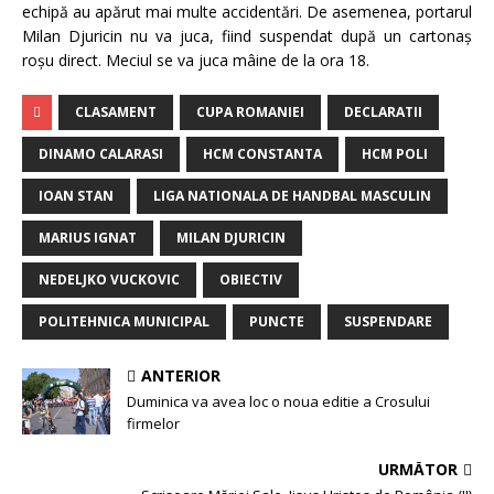
echipă au apărut mai multe accidentări. De asemenea, portarul
Milan Djuricin nu va juca, fiind suspendat după un cartonaş
roşu direct. Meciul se va juca mâine de la ora 18.
CLASAMENT
CUPA ROMANIEI
DECLARATII
DINAMO CALARASI
HCM CONSTANTA
HCM POLI
IOAN STAN
LIGA NATIONALA DE HANDBAL MASCULIN
MARIUS IGNAT
MILAN DJURICIN
NEDELJKO VUCKOVIC
OBIECTIV
POLITEHNICA MUNICIPAL
PUNCTE
SUSPENDARE
ANTERIOR
Duminica va avea loc o noua editie a Crosului
firmelor
URMĂTOR