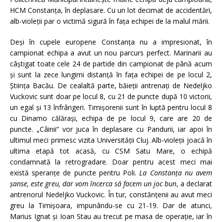
HCM Constanţa, în deplasare. Cu un lot decimat de accidentări,
alb-violeţii par o victimă sigură în faţa echipei de la malul mării.
Deşi în cupele europene Constanţa nu a impresionat, în
campionat echipa a avut un nou parcurs perfect. Marinarii au
câştigat toate cele 24 de partide din campionat de până acum
şi sunt la zece lungimi distanţă în faţa echipei de pe locul 2,
Ştiinţa Bacău. De cealaltă parte, băieţii antrenaţi de Nedeljko
Vuckovic sunt doar pe locul 8, cu 21 de puncte după 10 victorii,
un egal şi 13 înfrângeri. Timişorenii sunt în luptă pentru locul 8
cu Dinamo călăraşi, echipa de pe locul 9, care are 20 de
puncte. „Câinii” vor juca în deplasare cu Pandurii, iar apoi în
ultimul meci primesc vizita Universităţii Cluj. Alb-violeţii joacă în
ultima etapă tot acasă, cu CSM Satu Mare, o echipă
condamnată la retrogradare. Doar pentru acest meci mai
există speranţe de puncte pentru Poli.
La Constanţa nu avem
şanse, este greu, dar vom încerca să facem un joc bun
, a declarat
antrenorul Nedeljko Vuckovic. În tur, constănţenii au avut meci
greu la Timişoara, impunându-se cu 21-19. Dar de atunci,
Marius Ignat şi Ioan Stau au trecut pe masa de operaţie, iar în