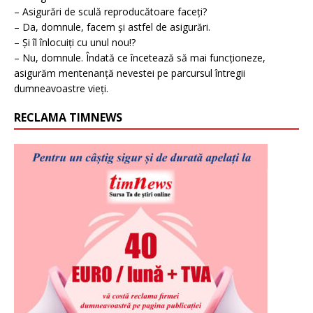
– Asigurări de sculă reproducătoare faceți?
– Da, domnule, facem și astfel de asigurări.
– Și îl înlocuiți cu unul nou!?
– Nu, domnule. Îndată ce încetează să mai funcționeze,
asigurăm mentenanță nevestei pe parcursul întregii
dumneavoastre vieți.
RECLAMA TIMNEWS