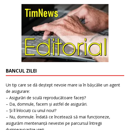
BANCUL ZILEI
Un tip care se dă deștept nevoie mare ia în bășcălie un agent
de asigurare:
– Asigurări de sculă reproducătoare faceți?
– Da, domnule, facem și astfel de asigurări.
– Și îl înlocuiți cu unul nou!?
– Nu, domnule. Îndată ce încetează să mai funcționeze,
asigurăm mentenanță nevestei pe parcursul întregii
dumneavoastre vieți.