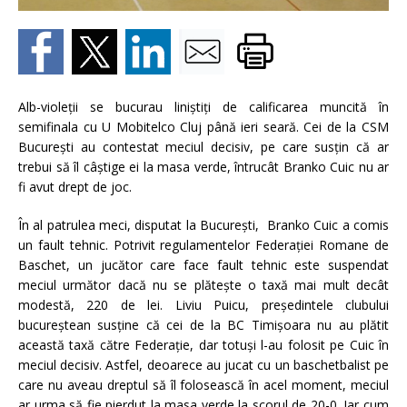
Alb-violeţii se bucurau liniştiţi de calificarea muncită în
semifinala cu U Mobitelco Cluj până ieri seară. Cei de la CSM
Bucureşti au contestat meciul decisiv, pe care susţin că ar
trebui să îl câştige ei la masa verde, întrucât Branko Cuic nu ar
fi avut drept de joc.
În al patrulea meci, disputat la Bucureşti, Branko Cuic a comis
un fault tehnic. Potrivit regulamentelor Federaţiei Romane de
Baschet, un jucător care face fault tehnic este suspendat
meciul următor dacă nu se plăteşte o taxă mai mult decât
modestă, 220 de lei. Liviu Puicu, preşedintele clubului
bucureştean susţine că cei de la BC Timişoara nu au plătit
această taxă către Federaţie, dar totuşi l-au folosit pe Cuic în
meciul decisiv. Astfel, deoarece au jucat cu un baschetbalist pe
care nu aveau dreptul să îl folosească în acel moment, meciul
ar urma să fie pierdut la masa verde la scorul de 20-0. Iar cum