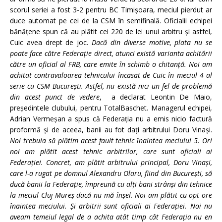
scorul seriei a fost 3-2 pentru BC Timişoara, meciul pierdut ar
duce automat pe cei de la CSM în semifinală. Oficialii echipei
bănăţene spun că au plătit cei 220 de lei unui arbitru şi astfel,
Cuic avea drept de joc.
Dacă din diverse motive, plata nu se
poate face către Federaţie direct, atunci există varianta achitării
către un oficial al FRB, care emite în schimb o chitanţă. Noi am
achitat contravaloarea tehnicului încasat de Cuic în meciul 4 al
serie cu CSM Bucureşti. Astfel, nu există nici un fel de problemă
din acest punct de vedere
,
a declarat Leontin De Maio,
preşedintele clubului, pentru TotalBaschet. Managerul echipei,
Adrian Vermeşan a spus că Federaţia nu a emis nicio factură
proformă şi de aceea, banii au fot daţi arbitrului Doru Vinaşi.
Noi trebuia să plătim acest fault tehnic înaintea meciului 5. Ori
noi am plătit acest tehnic arbitrilor, care sunt oficiali ai
Federaţiei. Concret, am plătit arbitrului principal, Doru Vinaşi,
care l-a rugat pe domnul Alexandru Olaru, fiind din Bucureşti, să
ducă banii la Federaţie, împreună cu alţi bani strânşi din tehnice
la meciul Cluj-Mureş dacă nu mă înşel. Noi am plătit cu opt ore
înaintea meciului. Şi arbitrii sunt oficiali ai Federaţiei. Noi nu
aveam temeiul legal de a achita atât timp cât Federaţia nu en