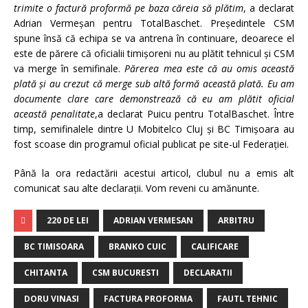
trimite o factură proformă pe baza căreia să plătim
, a declarat
Adrian Vermeşan pentru TotalBaschet. Preşedintele CSM
spune însă că echipa se va antrena în continuare, deoarece el
este de părere că oficialii timişoreni nu au plătit tehnicul şi CSM
va merge în semifinale.
Părerea mea este că au omis această
plată şi au crezut că merge sub altă formă această plată. Eu am
documente clare care demonstrează că eu am plătit oficial
această penalitate
,a declarat Puicu pentru TotalBaschet. Între
timp, semifinalele dintre U Mobitelco Cluj şi BC Timişoara au
fost scoase din programul oficial publicat pe site-ul Federaţiei.
Până la ora redactării acestui articol, clubul nu a emis alt
comunicat sau alte declaraţii. Vom reveni cu amănunte.
220 DE LEI
ADRIAN VERMESAN
ARBITRU
BC TIMISOARA
BRANKO CUIC
CALIFICARE
CHITANTA
CSM BUCURESTI
DECLARATII
DORU VINASI
FACTURA PROFORMA
FAUTL TEHNIC