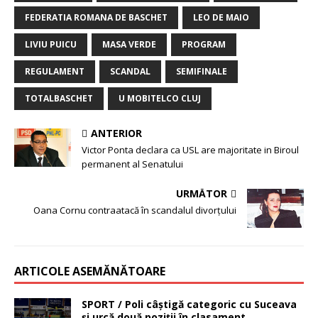
FEDERATIA ROMANA DE BASCHET
LEO DE MAIO
LIVIU PUICU
MASA VERDE
PROGRAM
REGULAMENT
SCANDAL
SEMIFINALE
TOTALBASCHET
U MOBITELCO CLUJ
ANTERIOR
Victor Ponta declara ca USL are majoritate in Biroul
permanent al Senatului
URMĂTOR
Oana Cornu contraatacă în scandalul divorţului
ARTICOLE ASEMĂNĂTOARE
SPORT / Poli câştigă categoric cu Suceava
şi urcă două poziţii în clasament