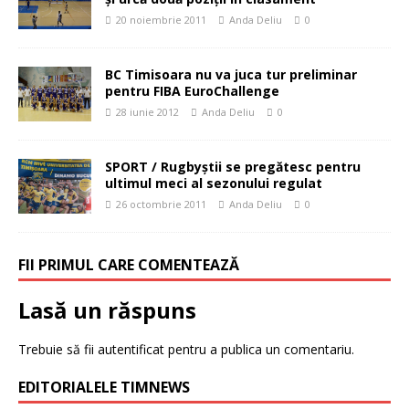
20 noiembrie 2011
Anda Deliu
0
BC Timisoara nu va juca tur preliminar
pentru FIBA EuroChallenge
28 iunie 2012
Anda Deliu
0
SPORT / Rugbyştii se pregătesc pentru
ultimul meci al sezonului regulat
26 octombrie 2011
Anda Deliu
0
FII PRIMUL CARE COMENTEAZĂ
Lasă un răspuns
Trebuie să fii
autentificat
pentru a publica un comentariu.
EDITORIALELE TIMNEWS