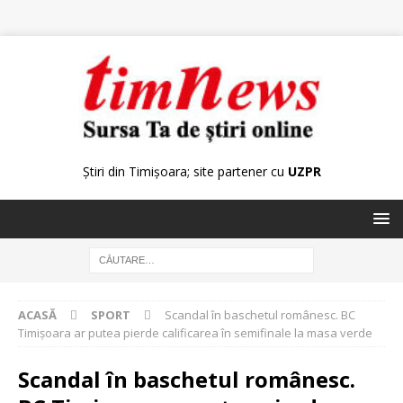
Știri din Timișoara; site partener cu
UZPR
ACASĂ
SPORT
Scandal în baschetul românesc. BC
Timişoara ar putea pierde calificarea în semifinale la masa verde
Scandal în baschetul românesc.