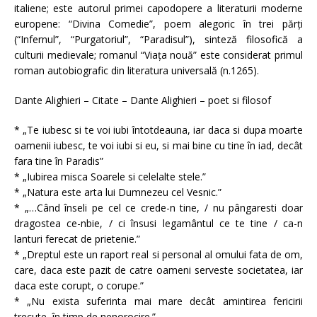
italiene; este autorul primei capodopere a literaturii moderne
europene: “Divina Comedie”, poem alegoric în trei părţi
(“Infernul”, “Purgatoriul”, “Paradisul”), sinteză filosofică a
culturii medievale; romanul “Viaţa nouă” este considerat primul
roman autobiografic din literatura universală (n.1265).
Dante Alighieri – Citate – Dante Alighieri – poet si filosof
* „Te iubesc si te voi iubi întotdeauna, iar daca si dupa moarte
oamenii iubesc, te voi iubi si eu, si mai bine cu tine în iad, decât
fara tine în Paradis”
* „Iubirea misca Soarele si celelalte stele.”
* „Natura este arta lui Dumnezeu cel Vesnic.”
* „…Când înseli pe cel ce crede-n tine, / nu pângaresti doar
dragostea ce-nbie, / ci însusi legamântul ce te tine / ca-n
lanturi ferecat de prietenie.”
* „Dreptul este un raport real si personal al omului fata de om,
care, daca este pazit de catre oameni serveste societatea, iar
daca este corupt, o corupe.”
* „Nu exista suferinta mai mare decât amintirea fericirii
trecute, în timp de nenorocire.”