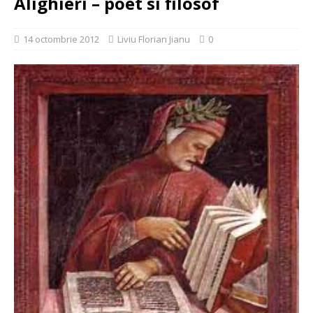
Alighieri – poet si filosof
14 octombrie 2012
Liviu Florian Jianu
0