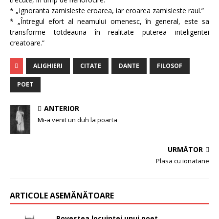
* „Ignoranta zamisleste eroarea, iar eroarea zamisleste raul.”
* „Întregul efort al neamului omenesc, în general, este sa
transforme totdeauna în realitate puterea inteligentei
creatoare.”
ALIGHIERI
CITATE
DANTE
FILOSOF
POET
ANTERIOR
Mi-a venit un duh la poarta
URMĂTOR
Plasa cu ionatane
ARTICOLE ASEMĂNĂTOARE
Povestea locuintei unui poet