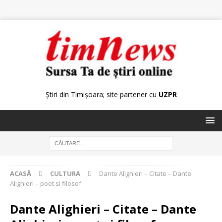
Știri din Timișoara; site partener cu
UZPR
ACASĂ
CULTURA
Dante Alighieri – Citate – Dante
Alighieri – poet si filosof
Dante Alighieri – Citate – Dante