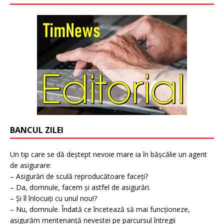
BANCUL ZILEI
Un tip care se dă deștept nevoie mare ia în bășcălie un agent
de asigurare:
– Asigurări de sculă reproducătoare faceți?
– Da, domnule, facem și astfel de asigurări.
– Și îl înlocuiți cu unul nou!?
– Nu, domnule. Îndată ce încetează să mai funcționeze,
asigurăm mentenanță nevestei pe parcursul întregii