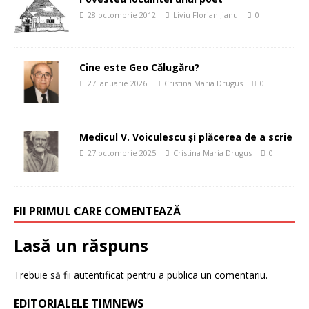
28 octombrie 2012
Liviu Florian Jianu
0
Cine este Geo Călugăru?
27 ianuarie 2026
Cristina Maria Drugus
0
Medicul V. Voiculescu și plăcerea de a scrie
27 octombrie 2025
Cristina Maria Drugus
0
FII PRIMUL CARE COMENTEAZĂ
Lasă un răspuns
Trebuie să fii
autentificat
pentru a publica un comentariu.
EDITORIALELE TIMNEWS