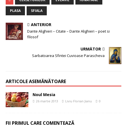
PLASA
SFIALA
ANTERIOR
Dante Alighieri – Citate – Dante Alighieri – poet si
filosof
URMĂTOR
Sarbatoarea Sfintei Cuvioase Parascheva
ARTICOLE ASEMĂNĂTOARE
Noul Mesia
26 martie 2013
Liviu Florian Jianu
0
FII PRIMUL CARE COMENTEAZĂ