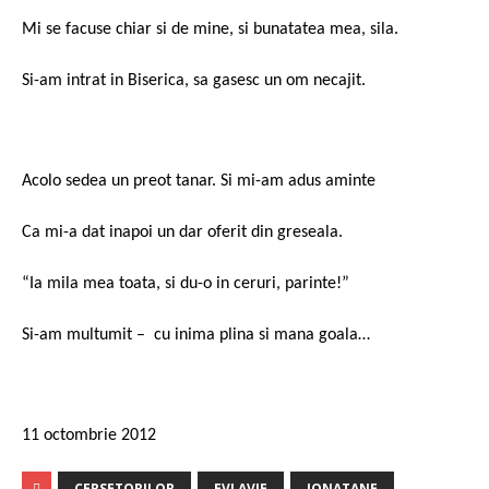
Mi se facuse chiar si de mine, si bunatatea mea, sila.
Si-am intrat in Biserica, sa gasesc un om necajit.
Acolo sedea un preot tanar. Si mi-am adus aminte
Ca mi-a dat inapoi un dar oferit din greseala.
“Ia mila mea toata, si du-o in ceruri, parinte!”
Si-am multumit – cu inima plina si mana goala…
11 octombrie 2012
CERSETORILOR
EVLAVIE
IONATANE