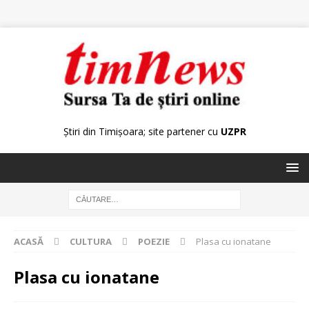
Știri din Timișoara; site partener cu
UZPR
ACASĂ
CULTURA
POEZIE
Plasa cu ionatane
Plasa cu ionatane