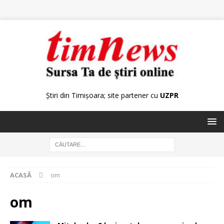
Știri din Timișoara; site partener cu
UZPR
ACASĂ
om
om