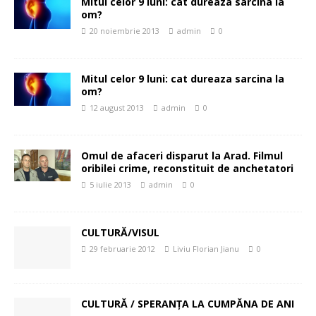
Mitul celor 9 luni: cat dureaza sarcina la
om?
20 noiembrie 2013
admin
0
Mitul celor 9 luni: cat dureaza sarcina la
om?
12 august 2013
admin
0
Omul de afaceri disparut la Arad. Filmul
oribilei crime, reconstituit de anchetatori
5 iulie 2013
admin
0
CULTURĂ/VISUL
29 februarie 2012
Liviu Florian Jianu
0
CULTURĂ / SPERANŢA LA CUMPĂNA DE ANI