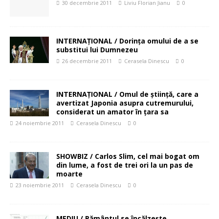
30 decembrie 2011
Liviu Florian Jianu
0
INTERNAŢIONAL / Dorinţa omului de a se
substitui lui Dumnezeu
26 decembrie 2011
Cerasela Dinescu
0
INTERNAŢIONAL / Omul de ştiinţă, care a
avertizat Japonia asupra cutremurului,
considerat un amator în ţara sa
24 noiembrie 2011
Cerasela Dinescu
0
SHOWBIZ / Carlos Slim, cel mai bogat om
din lume, a fost de trei ori la un pas de
moarte
23 noiembrie 2011
Cerasela Dinescu
0
MEDIU / Pământul se încălzește