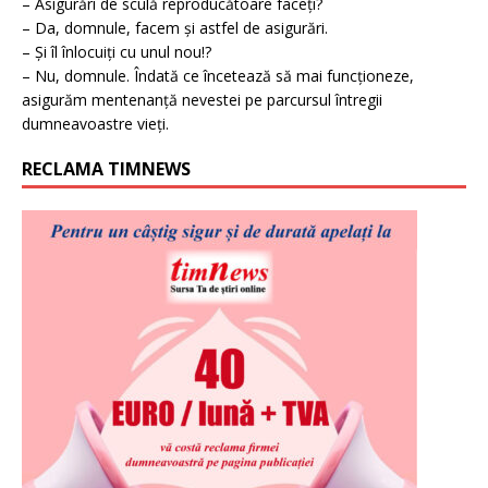
– Asigurări de sculă reproducătoare faceți?
– Da, domnule, facem și astfel de asigurări.
– Și îl înlocuiți cu unul nou!?
– Nu, domnule. Îndată ce încetează să mai funcționeze,
asigurăm mentenanță nevestei pe parcursul întregii
dumneavoastre vieți.
RECLAMA TIMNEWS