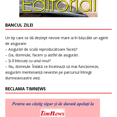
BANCUL ZILEI
Un tip care se dă deștept nevoie mare ia în bășcălie un agent
de asigurare:
– Asigurări de sculă reproducătoare faceți?
– Da, domnule, facem și astfel de asigurări.
– Și îl înlocuiți cu unul nou!?
– Nu, domnule. Îndată ce încetează să mai funcționeze,
asigurăm mentenanță nevestei pe parcursul întregii
dumneavoastre vieți.
RECLAMA TIMNEWS