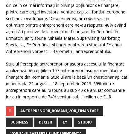
din ce în ce mai informaţi în privinţa opţiunilor de finanţare,
printre care angel investors, venture capital, fonduri europene
şi chiar crowdfunding. De asemenea, am observat un
optimism printre antreprenorii care ne-au răspuns, 48% având
aşteptări pozitive de la mediul de finanţare din România în
următorii ani”, spune Mihaela Matei, Supervising Marketing
Specialist, EY România, şi coordonatoarea studiului EY anual
Antreprenorii vorbesc – Barometrul antreprenoriatului.
Studiul Percepţia antreprenorilor asupra accesului la finanţare
analizează percepţiile a 107 antreprenori asupra mediului de
finanţare din România. Studiul are la bază un chestionar aplicat
în perioada 22 august – 18 septembrie 2013. 59% dintre
antreprenorii care au răspuns au sub 40 de ani, iar companiile
lor au în proporţie de 74% venituri sub 1 milion de EUR.
ANTREPRENORII_ROMANI_VOR_FINANTARE
BUSINESS
DECIZII
EY
STUDIU
VOR SA-SI PASTREZE SI INDEPENDENTA