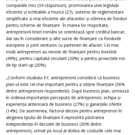
companiile mici (34 răspunsuri), promovarea unei legislaţii
eficiente şi echitabile a muncii (27), sisteme de reglementare
simplificate şi mai eficiente ale afacerilor şi oferirea de fonduri
pentru scheme de finanţare În marea lor majoritate,
antreprenorii tineri români se orientează spre creditul bancar,
dar iau în considerare şi alte surse de finanţare ca fondurile
europene şi joint ventures cu parteneri de afaceri. Cei mai
mulţi antreprenori au nevoie de finanţare pentru investiţii
(49%), pentru capitalul circulant (20%) şi pentru proiectele noi
de tip start-up (20%).
„Conform studiului EY, antreprenorii consideră că business
plan-ul este cel mai important pentru a obţine finanţare (36%
dintre antreprenorii respondenţi). După business plan, urmează
în ordinea importanţei percepută de antreprenori, echipa şi
experienţa anterioară de business (27%) şi garanţiile oferite
(14%). De asemenea, factorul decisiv pentru antreprenori în
alegerea tipului de finanţare îl reprezintă păstrarea
independenţei în deciziile de business (30% dintre
antreprenori), urmat pe locul al doilea de costurile cele mai