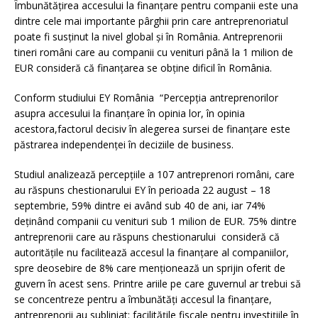
Îmbunătăţirea accesului la finanţare pentru companii este una
dintre cele mai importante pârghii prin care antreprenoriatul
poate fi susţinut la nivel global şi în România. Antreprenorii
tineri români care au companii cu venituri până la 1 milion de
EUR consideră că finanţarea se obţine dificil în România.
Conform studiului EY România “Percepţia antreprenorilor
asupra accesului la finanţare în opinia lor, în opinia
acestora,factorul decisiv în alegerea sursei de finanţare este
păstrarea independenţei în deciziile de business.
Studiul analizează percepţiile a 107 antreprenori români, care
au răspuns chestionarului EY în perioada 22 august – 18
septembrie, 59% dintre ei având sub 40 de ani, iar 74%
deţinând companii cu venituri sub 1 milion de EUR. 75% dintre
antreprenorii care au răspuns chestionarului consideră că
autorităţile nu facilitează accesul la finanţare al companiilor,
spre deosebire de 8% care menţionează un sprijin oferit de
guvern în acest sens. Printre ariile pe care guvernul ar trebui să
se concentreze pentru a îmbunătăţi accesul la finanţare,
antreprenorii au subliniat: facilităţile fiscale pentru investiţiile în