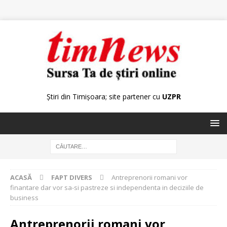
Știri din Timișoara; site partener cu
UZPR
ACASĂ
FAPT DIVERS
Antreprenorii romani vor
finantare dar vor sa-si pastreze si independenta in deciziile de
business
Antreprenorii romani vor