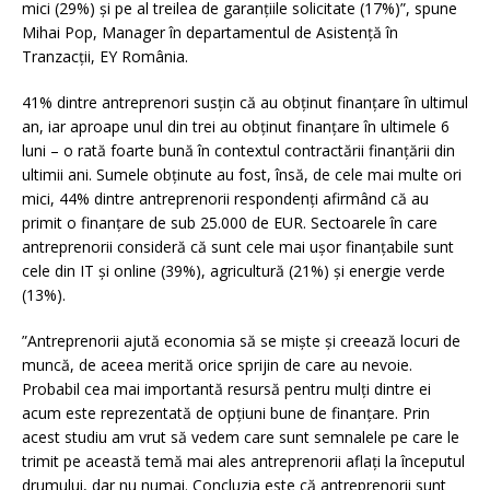
mici (29%) şi pe al treilea de garanţiile solicitate (17%)”, spune
Mihai Pop, Manager în departamentul de Asistenţă în
Tranzacţii, EY România.
41% dintre antreprenori susţin că au obţinut finanţare în ultimul
an, iar aproape unul din trei au obţinut finanţare în ultimele 6
luni – o rată foarte bună în contextul contractării finanţării din
ultimii ani. Sumele obţinute au fost, însă, de cele mai multe ori
mici, 44% dintre antreprenorii respondenţi afirmând că au
primit o finanţare de sub 25.000 de EUR. Sectoarele în care
antreprenorii consideră că sunt cele mai uşor finanţabile sunt
cele din IT şi online (39%), agricultură (21%) şi energie verde
(13%).
”Antreprenorii ajută economia să se mişte şi creează locuri de
muncă, de aceea merită orice sprijin de care au nevoie.
Probabil cea mai importantă resursă pentru mulţi dintre ei
acum este reprezentată de opţiuni bune de finanţare. Prin
acest studiu am vrut să vedem care sunt semnalele pe care le
trimit pe această temă mai ales antreprenorii aflaţi la începutul
drumului, dar nu numai. Concluzia este că antreprenorii sunt