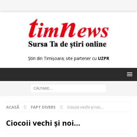
Știri din Timișoara; site partener cu
UZPR
ACASĂ
FAPT DIVERS
Ciocoii vechi şi noi…
Ciocoii vechi şi noi…