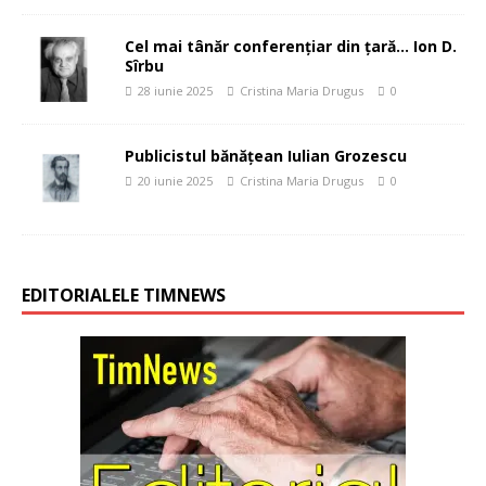
Cel mai tânăr conferenţiar din ţară… Ion D.
Sîrbu
28 iunie 2025
Cristina Maria Drugus
0
Publicistul bănăţean Iulian Grozescu
20 iunie 2025
Cristina Maria Drugus
0
EDITORIALELE TIMNEWS