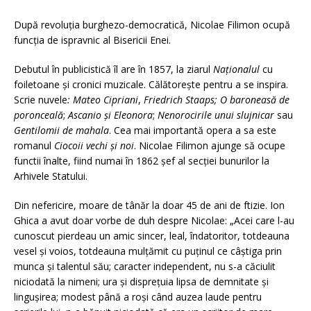
După revoluţia burghezo-democratică, Nicolae Filimon ocupă
funcţia de ispravnic al Bisericii Enei.
Debutul în publicistică îl are în 1857, la ziarul
Naționalul
cu
foiletoane și cronici muzicale. Călătoreşte pentru a se inspira.
Scrie nuvele
: Mateo Cipriani
,
Friedrich Staaps; O baroneasă de
poronceală
;
Ascanio și Eleonora
;
Nenorocirile unui slujnicar
sau
Gentilomii de mahala
. Cea mai importantă opera a sa este
romanul
Ciocoii vechi şi noi
. Nicolae Filimon ajunge să ocupe
functii înalte, fiind numai în 1862 șef al secției bunurilor la
Arhivele Statului.
Din nefericire, moare de tânăr la doar 45 de ani de ftizie. Ion
Ghica a avut doar vorbe de duh despre Nicolae: „Acei care l-au
cunoscut pierdeau un amic sincer, leal, îndatoritor, totdeauna
vesel și voios, totdeauna mulțămit cu puținul ce câștiga prin
munca și talentul său; caracter independent, nu s-a căciulit
niciodată la nimeni; ura și disprețuia lipsa de demnitate și
lingușirea; modest până a roși când auzea laude pentru