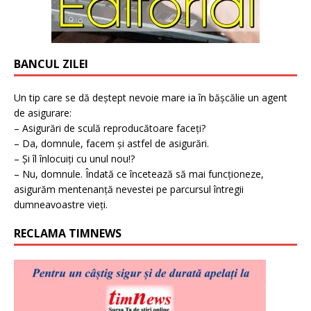
BANCUL ZILEI
Un tip care se dă deștept nevoie mare ia în bășcălie un agent
de asigurare:
– Asigurări de sculă reproducătoare faceți?
– Da, domnule, facem și astfel de asigurări.
– Și îl înlocuiți cu unul nou!?
– Nu, domnule. Îndată ce încetează să mai funcționeze,
asigurăm mentenanță nevestei pe parcursul întregii
dumneavoastre vieți.
RECLAMA TIMNEWS