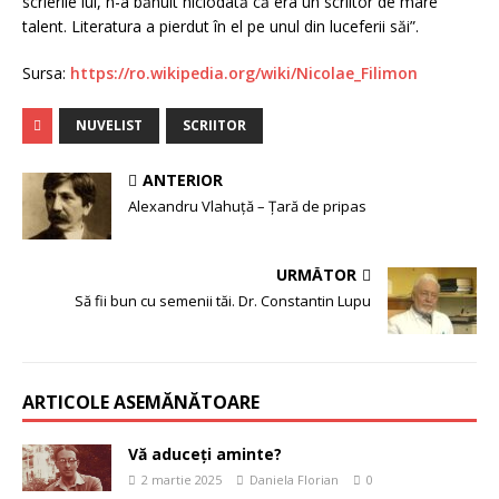
scrierile lui, n-a bănuit niciodată că era un scriitor de mare
talent. Literatura a pierdut în el pe unul din luceferii săi”.
Sursa:
https://ro.wikipedia.org/wiki/Nicolae_Filimon
NUVELIST
SCRIITOR
ANTERIOR
Alexandru Vlahuță – Țară de pripas
URMĂTOR
Să fii bun cu semenii tăi. Dr. Constantin Lupu
ARTICOLE ASEMĂNĂTOARE
Vă aduceți aminte?
2 martie 2025
Daniela Florian
0