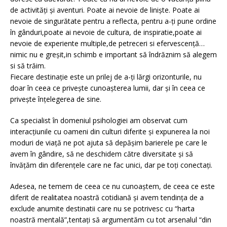
de activități și aventuri. Poate ai nevoie de liniște. Poate ai
nevoie de singurătate pentru a reflecta, pentru a-ți pune ordine
în gânduri,poate ai nevoie de cultura, de inspiratie,poate ai
nevoie de experiente multiple,de petreceri si efervescență…
nimic nu e greșit,in schimb e important să îndrăznim să alegem
si să trăim.
Fiecare destinație este un prilej de a-ți lărgi orizonturile, nu
doar în ceea ce privește cunoașterea lumii, dar și în ceea ce
privește înțelegerea de sine.
Ca specialist în domeniul psihologiei am observat cum
interacțiunile cu oameni din culturi diferite și expunerea la noi
moduri de viață ne pot ajuta să depășim barierele pe care le
avem în gândire, să ne deschidem către diversitate și să
învățăm din diferențele care ne fac unici, dar pe toți conectați.
Adesea, ne temem de ceea ce nu cunoaștem, de ceea ce este
diferit de realitatea noastră cotidiană și avem tendința de a
exclude anumite destinatii care nu se potrivesc cu “harta
noastră mentală”,tentați să argumentăm cu tot arsenalul “din