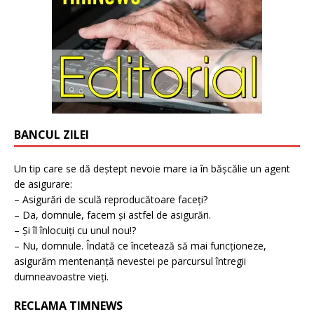
BANCUL ZILEI
Un tip care se dă deștept nevoie mare ia în bășcălie un agent
de asigurare:
– Asigurări de sculă reproducătoare faceți?
– Da, domnule, facem și astfel de asigurări.
– Și îl înlocuiți cu unul nou!?
– Nu, domnule. Îndată ce încetează să mai funcționeze,
asigurăm mentenanță nevestei pe parcursul întregii
dumneavoastre vieți.
RECLAMA TIMNEWS