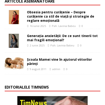
ARTICOLE ASEMĂNĂTOARE
Obsesia pentru curățenie – Despre
curățenie ca stil de viață și strategie de
reglare emoțională
16 iunie 2025
Psih. Lavinia Babeu
0
Generația anxietății: De ce sunt tinerii tot
mai fragili emoțional?
2 iunie 2025
Psih. Lavinia Babeu
0
Şcoala Mamei vine în ajutorul viitorilor
părinţi
9 august 2011
admin
0
EDITORIALELE TIMNEWS