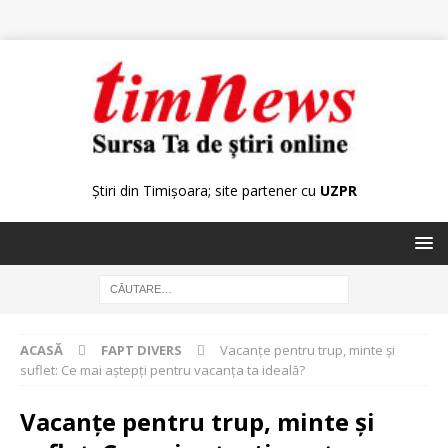
Știri din Timișoara; site partener cu
UZPR
ACASĂ
FAPT DIVERS
Vacanțe pentru trup, minte și
suflet: Ce mai aștepți pentru vacanța ta ideală?
Vacanțe pentru trup, minte și