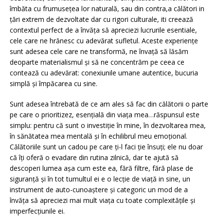
îmbăta cu frumusețea lor naturală, sau din contra,a călători in
țări extrem de dezvoltate dar cu rigori culturale, iti creează
contextul perfect de a învăța să apreciezi lucrurile esentiale,
cele care ne hrănesc cu adevărat sufletul. Aceste experiențe
sunt adesea cele care ne transformă, ne învață să lăsăm
deoparte materialismul și să ne concentrăm pe ceea ce
contează cu adevărat: conexiunile umane autentice, bucuria
simplă și împăcarea cu sine.
Sunt adesea întrebată de ce am ales să fac din călătorii o parte
pe care o prioritizez, esențială din viața mea…răspunsul este
simplu: pentru că sunt o investiție în mine, în dezvoltarea mea,
în sănătatea mea mentală și în echilibrul meu emoțional.
Călătoriile sunt un cadou pe care ți-l faci ție însuți; ele nu doar
că îți oferă o evadare din rutina zilnică, dar te ajută să
descoperi lumea așa cum este ea, fără filtre, fără plase de
siguranță și în tot tumultul ei e o lecție de viață in sine, un
instrument de auto-cunoaștere și categoric un mod de a
învăța să apreciezi mai mult viața cu toate complexitățile și
imperfecțiunile ei.