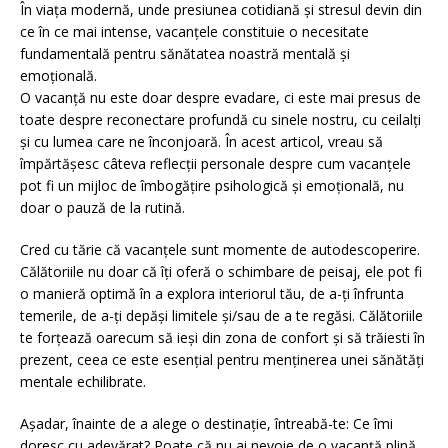
În viața modernă, unde presiunea cotidiană și stresul devin din
ce în ce mai intense, vacanțele constituie o necesitate
fundamentală pentru sănătatea noastră mentală și
emoțională.
O vacanță nu este doar despre evadare, ci este mai presus de
toate despre reconectare profundă cu sinele nostru, cu ceilalți
și cu lumea care ne înconjoară. În acest articol, vreau să
împărtășesc câteva reflecții personale despre cum vacanțele
pot fi un mijloc de îmbogățire psihologică și emoțională, nu
doar o pauză de la rutină.
Cred cu tărie că vacanțele sunt momente de autodescoperire.
Călătoriile nu doar că îți oferă o schimbare de peisaj, ele pot fi
o manieră optimă în a explora interiorul tău, de a-ți înfrunta
temerile, de a-ți depăși limitele și/sau de a te regăsi. Călătoriile
te forțează oarecum să ieși din zona de confort și să trăiesti în
prezent, ceea ce este esențial pentru menținerea unei sănătăți
mentale echilibrate.
Așadar, înainte de a alege o destinație, întreabă-te: Ce îmi
doresc cu adevărat? Poate că nu ai nevoie de o vacanță plină