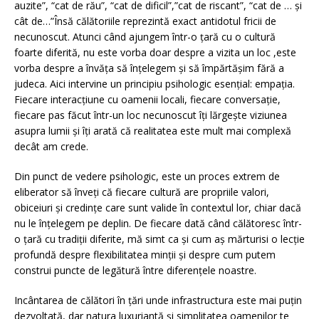
auzite”, “cat de rău”, “cat de dificil”,”cat de riscant”, “cat de … și
cât de…”Însă călătoriile reprezintă exact antidotul fricii de
necunoscut. Atunci când ajungem într-o țară cu o cultură
foarte diferită, nu este vorba doar despre a vizita un loc ,este
vorba despre a învăța să înțelegem și să împărtășim fără a
judeca. Aici intervine un principiu psihologic esențial: empația.
Fiecare interacțiune cu oamenii locali, fiecare conversație,
fiecare pas făcut într-un loc necunoscut îți lărgește viziunea
asupra lumii și îți arată că realitatea este mult mai complexă
decât am crede.
Din punct de vedere psihologic, este un proces extrem de
eliberator să înveți că fiecare cultură are propriile valori,
obiceiuri și credințe care sunt valide în contextul lor, chiar dacă
nu le înțelegem pe deplin. De fiecare dată când călătoresc într-
o țară cu tradiții diferite, mă simt ca și cum aș mărturisi o lecție
profundă despre flexibilitatea minții și despre cum putem
construi puncte de legătură între diferențele noastre.
Incântarea de călători în țări unde infrastructura este mai puțin
dezvoltată, dar natura luxuriantă și simplitatea oamenilor te