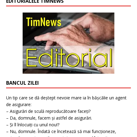
EDITORIALELE TIMNEWS
BANCUL ZILEI
Un tip care se dă deștept nevoie mare ia în bășcălie un agent
de asigurare:
– Asigurări de sculă reproducătoare faceți?
– Da, domnule, facem și astfel de asigurări.
– Și îl înlocuiți cu unul nou!?
– Nu, domnule. Îndată ce încetează să mai funcționeze,