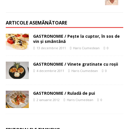
ARTICOLE ASEMĂNĂTOARE
GASTRONOMIE / Peşte la cuptor, în sos de
vin şi smântână
13 decembrie 2011
Haris Ciumedean
0
GASTRONOMIE / Vinete gratinate cu roşii
4 decembrie 2011
Haris Ciumedean
0
GASTRONOMIE / Ruladă de pui
2 ianuarie 2012
Haris Ciumedean
0