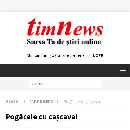
Știri din Timișoara; site partener cu
UZPR
ACASĂ
FAPT DIVERS
Pogăcele cu cașcaval
Pogăcele cu cașcaval