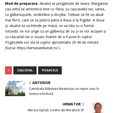
Mod de preparare:
Aluatul se pregătește de seara. Margarina
sau untul se amestecă bine cu făina, cu cașcavalul ras, sarea,
cu gălbenușurile, smântâna și drojdia. Trebuie să fie un aluat
mai ferm, care se va păstra până a doua zi la frigider. A doua
zi, aluatul se va întinde pe masă, se va tăia cu o formă
rotundă. Se vor unge cu un gălbenuș de ou și se vor acoperi și
cu cașcaval ras și susan, înainte de a fi puse în cuptor.
Pogăcelele vor sta la cuptor aproximativ 30-40 de minute.
(Sursa: https://lamasainbanat.ro/ )
CAŞCAVAL
POGACELE
ANTERIOR
Catedrala Mântuirii Neamului, un reper unic în
lumea ortodoxă
URMĂTOR
Mircea Opriță, scriitor de literatură SF